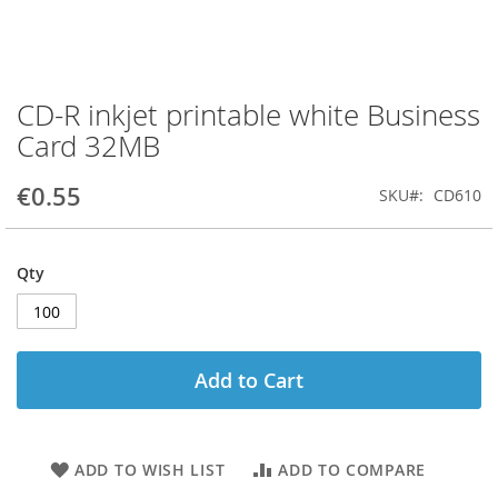
CD-R inkjet printable white Business
Skip
to
Card 32MB
the
beginning
€0.55
SKU
CD610
of
the
images
gallery
Qty
Add to Cart
ADD TO WISH LIST
ADD TO COMPARE