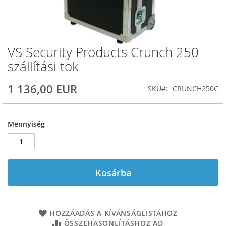
VS Security Products Crunch 250
Ugrás
a
szállítási tok
képgaléria
elejére
1 136,00 EUR
SKU
CRUNCH250C
Mennyiség
Kosárba
HOZZÁADÁS A KÍVÁNSÁGLISTÁHOZ
ÖSSZEHASONLÍTÁSHOZ AD