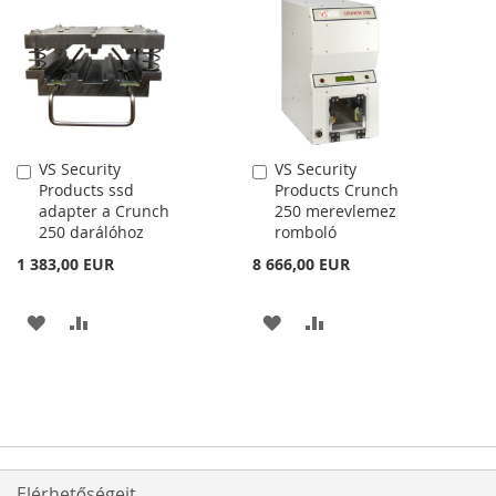
VS Security
VS Security
Kosárba
Kosárba
Products ssd
Products Crunch
adapter a Crunch
250 merevlemez
250 darálóhoz
romboló
1 383,00 EUR
8 666,00 EUR
HOZZÁADÁS
ÖSSZEHASONLÍTÁSHOZ
HOZZÁADÁS
ÖSSZEHASONLÍTÁSH
A
AD
A
AD
KÍVÁNSÁGLISTÁHOZ
KÍVÁNSÁGLISTÁHOZ
Elérhetőségeit