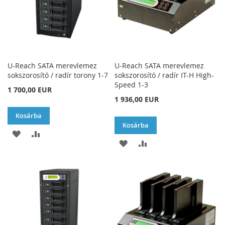
U-Reach SATA merevlemez
U-Reach SATA merevlemez
sokszorosító / radír torony 1-7
sokszorosító / radír IT-H High-
Speed 1-3
1 700,00 EUR
1 936,00 EUR
Kosárba
Kosárba
HOZZÁADÁS
ÖSSZEHASONLÍTÁSHOZ
HOZZÁADÁS
ÖSSZEHASONLÍTÁSH
A
AD
A
AD
KÍVÁNSÁGLISTÁHOZ
KÍVÁNSÁGLISTÁHOZ