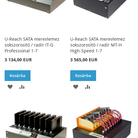
U-Reach SATA merevlemez
U-Reach SATA merevlemez
sokszorosító / radír IT-G
sokszorosító / radír MT-H
Professional 1-7
High-Speed 1-7
3 134,00 EUR
3 565,00 EUR
Kosárba
Kosárba
HOZZÁADÁS
ÖSSZEHASONLÍTÁSHOZ
HOZZÁADÁS
ÖSSZEHASONLÍTÁSH
A
AD
A
AD
KÍVÁNSÁGLISTÁHOZ
KÍVÁNSÁGLISTÁHOZ