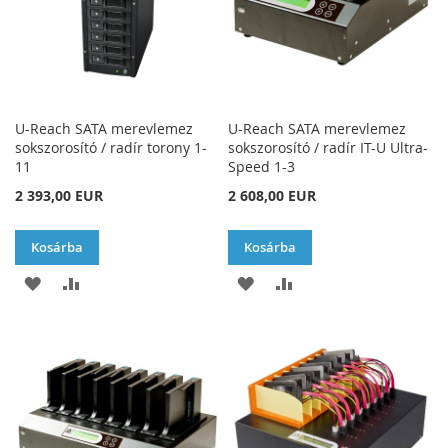
U-Reach SATA merevlemez
U-Reach SATA merevlemez
sokszorosító / radír torony 1-
sokszorosító / radír IT-U Ultra-
11
Speed 1-3
2 393,00 EUR
2 608,00 EUR
Kosárba
Kosárba
HOZZÁADÁS
ÖSSZEHASONLÍTÁSHOZ
HOZZÁADÁS
ÖSSZEHASONLÍTÁSH
A
AD
A
AD
KÍVÁNSÁGLISTÁHOZ
KÍVÁNSÁGLISTÁHOZ