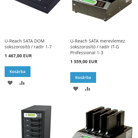
U-Reach SATA DOM
U-Reach SATA merevlemez
sokszorosító / radír 1-7
sokszorosító / radír IT-G
Professional 1-3
1 467,00 EUR
1 559,00 EUR
Kosárba
Kosárba
HOZZÁADÁS
ÖSSZEHASONLÍTÁSHOZ
HOZZÁADÁS
ÖSSZEHASONLÍTÁSH
A
AD
A
AD
KÍVÁNSÁGLISTÁHOZ
KÍVÁNSÁGLISTÁHOZ