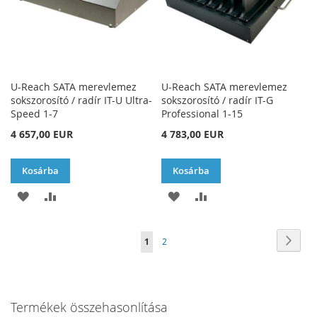
U-Reach SATA merevlemez
U-Reach SATA merevlemez
sokszorosító / radír IT-U Ultra-
sokszorosító / radír IT-G
Speed 1-7
Professional 1-15
4 657,00 EUR
4 783,00 EUR
Kosárba
Kosárba
HOZZÁADÁS
ÖSSZEHASONLÍTÁSHOZ
HOZZÁADÁS
ÖSSZEHASONLÍTÁSH
A
AD
A
AD
Oldal
Oldal
Követ
You're
Oldal
1
2
KÍVÁNSÁGLISTÁHOZ
KÍVÁNSÁGLISTÁHOZ
currently
reading
Termékek összehasonlítása
page