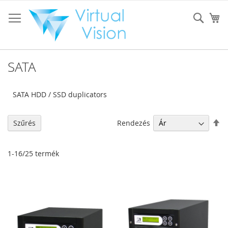
Ugrás
a
Sear
K
tartalomhoz
SATA
SATA HDD / SSD duplicators
Cs
Rendezés
Szűrés
so
1
-
16
/
25
termék