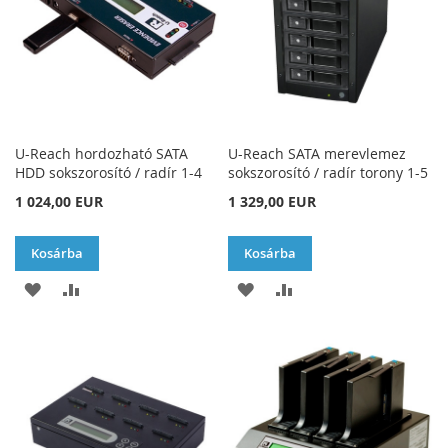
U-Reach hordozható SATA
U-Reach SATA merevlemez
HDD sokszorosító / radír 1-4
sokszorosító / radír torony 1-5
1 024,00 EUR
1 329,00 EUR
Kosárba
Kosárba
HOZZÁADÁS
ÖSSZEHASONLÍTÁSHOZ
HOZZÁADÁS
ÖSSZEHASONLÍTÁSH
A
AD
A
AD
KÍVÁNSÁGLISTÁHOZ
KÍVÁNSÁGLISTÁHOZ