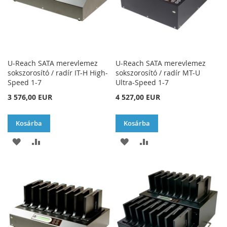
U-Reach SATA merevlemez
U-Reach SATA merevlemez
sokszorosító / radír IT-H High-
sokszorosító / radír MT-U
Speed 1-7
Ultra-Speed 1-7
3 576,00 EUR
4 527,00 EUR
Kosárba
Kosárba
HOZZÁADÁS
ÖSSZEHASONLÍTÁSHOZ
HOZZÁADÁS
ÖSSZEHASONLÍTÁSH
A
AD
A
AD
KÍVÁNSÁGLISTÁHOZ
KÍVÁNSÁGLISTÁHOZ