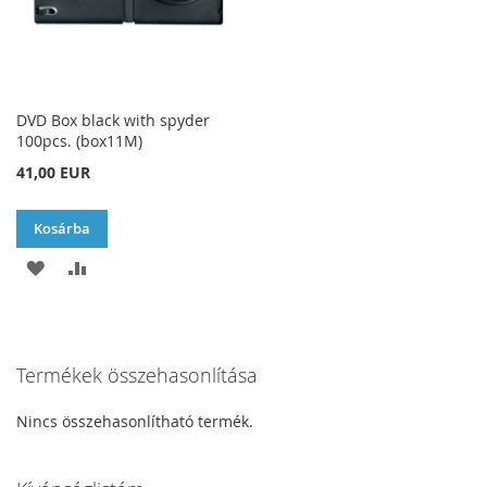
DVD Box black with spyder
100pcs. (box11M)
41,00 EUR
Kosárba
HOZZÁADÁS
ÖSSZEHASONLÍTÁSHOZ
A
AD
KÍVÁNSÁGLISTÁHOZ
Termékek összehasonlítása
Nincs összehasonlítható termék.