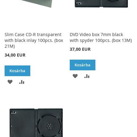
Slim Case CD-R transparent
DVD Video box 7mm black
with black inlay 100pcs. (box
with spyder 100pcs. (box 13M)
21M)
37,00 EUR
34,00 EUR
Kosárba
Kosárba
HOZZÁADÁS
ÖSSZEHASONLÍTÁSH
HOZZÁADÁS
ÖSSZEHASONLÍTÁSHOZ
A
AD
A
AD
KÍVÁNSÁGLISTÁHOZ
KÍVÁNSÁGLISTÁHOZ