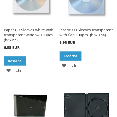
Paper CD Sleeves white with
Plastic CD Sleeves transparent
transparent window 100pcs.
with flap 100pcs. (box 164)
(box 65)
6,95 EUR
6,95 EUR
Kosárba
Kosárba
HOZZÁADÁS
ÖSSZEHASONLÍTÁSH
HOZZÁADÁS
ÖSSZEHASONLÍTÁSHOZ
A
AD
A
AD
KÍVÁNSÁGLISTÁHOZ
KÍVÁNSÁGLISTÁHOZ