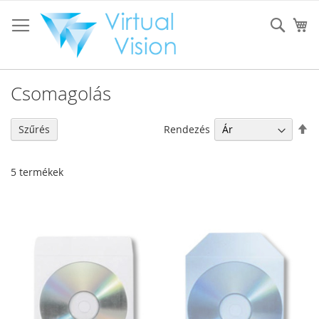
Ugrás
a
Sear
K
tartalomhoz
Csomagolás
Cs
Rendezés
Szűrés
so
5
termékek