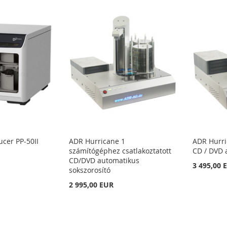
cer PP-50II
ADR Hurricane 1
ADR Hurri
számítógéphez csatlakoztatott
CD / DVD 
CD/DVD automatikus
3 495,00 
sokszorosító
2 995,00 EUR