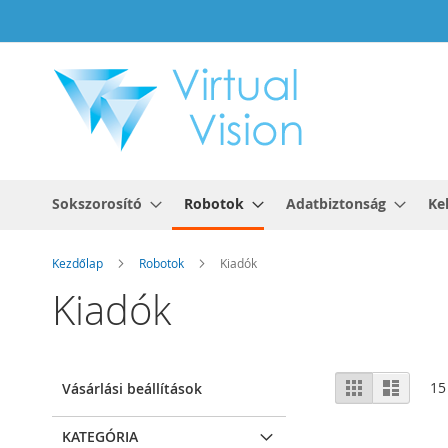
Ugrás
a
tartalomhoz
Sokszorosító
Robotok
Adatbiztonság
Ke
Kezdőlap
Robotok
Kiadók
Kiadók
Megtekint
Rács
Lista
15
Vásárlási beállítások
KATEGÓRIA