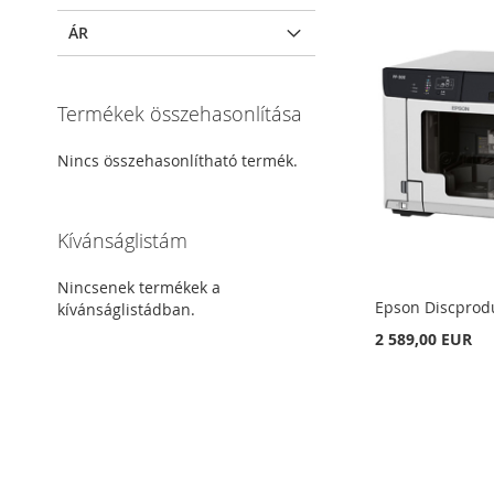
ÁR
Termékek összehasonlítása
Nincs összehasonlítható termék.
Kívánságlistám
Nincsenek termékek a
Epson Discprodu
kívánságlistádban.
2 589,00 EUR
Nincs
Kosárba
raktáron
Kosárba
HOZZÁADÁS
HOZZÁADÁS
HOZZÁADÁS
Kosárba
A
ÖSSZEHASONLÍTÁSHOZ
A
ÖSSZEHASONLÍTÁSHOZ
A
ÖSSZEHASONLÍTÁSHOZ
HOZZÁADÁS