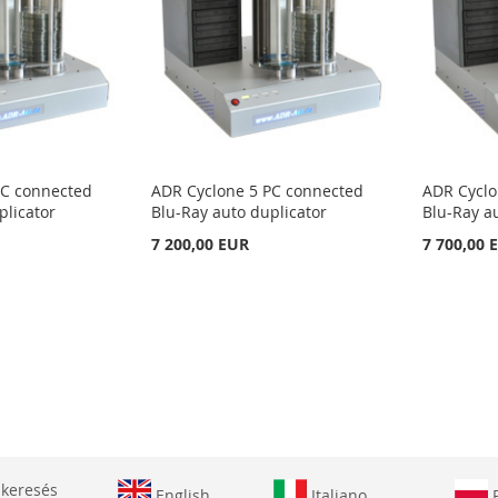
PC connected
ADR Cyclone 5 PC connected
ADR Cyclo
plicator
Blu-Ray auto duplicator
Blu-Ray a
7 200,00 EUR
7 700,00 
 keresés
English
Italiano
P