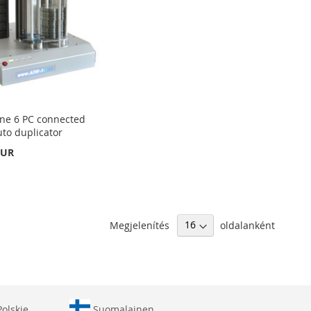
ne 6 PC connected
uto duplicator
EUR
Megjelenítés
oldalanként
olskie
Suomalainen