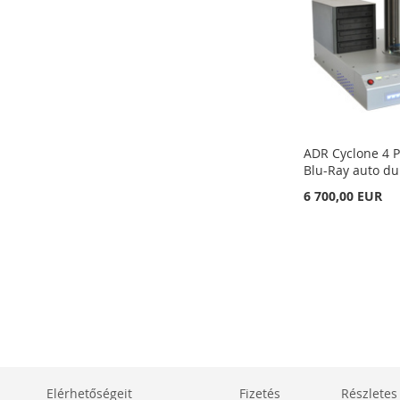
ADR Cyclone 4 
Blu-Ray auto du
6 700,00 EUR
Kosárba
Kosárba
Kosárba
HOZZÁADÁS
HOZZÁADÁS
HOZZÁADÁS
A
ÖSSZEHASONLÍTÁSHOZ
A
ÖSSZEHASONLÍTÁSHOZ
A
ÖSSZEHASONLÍTÁSHOZ
KÍVÁNSÁGLISTÁHOZ
AD
KÍVÁNSÁGLISTÁHOZ
AD
KÍVÁNSÁGLISTÁHOZ
AD
Elérhetőségeit
Fizetés
Részletes