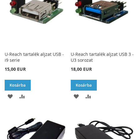
U-Reach tartalék aljzat USB -
U-Reach tartalék aljzat USB 3 -
i9 serie
U3 sorozat
15,00 EUR
18,00 EUR
Kosárba
Kosárba
HOZZÁADÁS
ÖSSZEHASONLÍTÁSHOZ
HOZZÁADÁS
ÖSSZEHASONLÍTÁSH
A
AD
A
AD
KÍVÁNSÁGLISTÁHOZ
KÍVÁNSÁGLISTÁHOZ