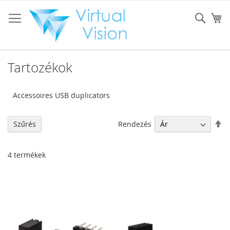
Ugrás
a
Sear
K
tartalomhoz
Tartozékok
Accessoires USB duplicators
Cs
Rendezés
Szűrés
so
4
termékek