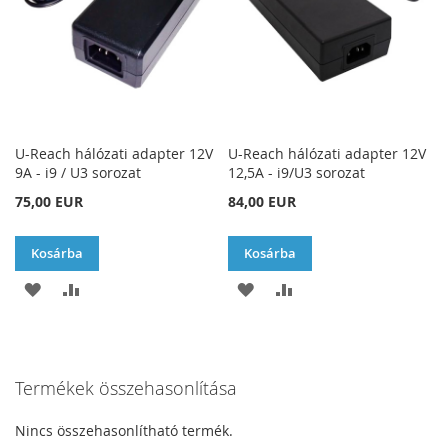
U-Reach hálózati adapter 12V
U-Reach hálózati adapter 12V
9A - i9 / U3 sorozat
12,5A - i9/U3 sorozat
75,00 EUR
84,00 EUR
Kosárba
Kosárba
HOZZÁADÁS
ÖSSZEHASONLÍTÁSHOZ
HOZZÁADÁS
ÖSSZEHASONLÍTÁSH
A
AD
A
AD
KÍVÁNSÁGLISTÁHOZ
KÍVÁNSÁGLISTÁHOZ
Termékek összehasonlítása
Nincs összehasonlítható termék.