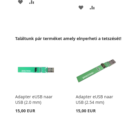
HOZZÁADÁS
ÖSSZEHASONLÍTÁSHOZ
HOZZÁADÁS
ÖSSZEHASONLÍT
A
AD
A
AD
KÍVÁNSÁGLISTÁHOZ
KÍVÁNSÁGLISTÁHOZ
Találtunk pár terméket amely elnyerheti a tetszését!
Adapter eUSB naar
Adapter eUSB naar
USB (2.0 mm)
USB (2.54 mm)
15,00 EUR
15,00 EUR