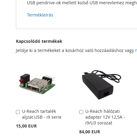
USB pendrive-ok mellett külső USB merevlemez megha
Termékleírás
Kapcsolódó termékek
Jelölje ki a termékeket a kosárhoz való hozzáadáshoz vagy
U-Reach tartalék
U-Reach hálózati
Kosárba
Kosárba
aljzat USB - i9 serie
adapter 12V 12,5A -
i9/U3 sorozat
15,00 EUR
84,00 EUR