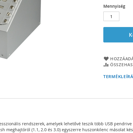
Mennyiség
K
HOZZÁADÁ
ÖSSZEHAS
TERMÉKLEÍR
fesszionális rendszerek, amelyek lehetővé teszik több USB pendrive 
ash meghajtóról (1.1, 2.0 és 3.0) egyszerre huszonkilenc másolat ké