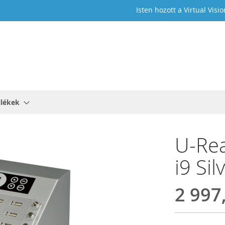
Isten hozott a Virtual Visio
llékek
U-Rea
i9 Sil
2 997