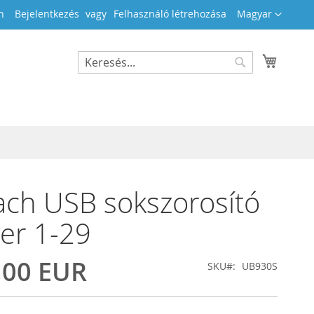
Nyelv
n
Bejelentkezés
Felhasználó létrehozása
Magyar
Kosara
Search
Search
ch USB sokszorosító
ver 1-29
,00 EUR
SKU
UB930S