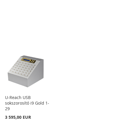
ÁSHOZ
U-Reach USB
sokszorosító i9 Gold 1-
29
3 595,00 EUR