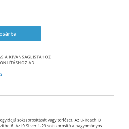
osárba
S A KÍVÁNSÁGLISTÁHOZ
ONLÍTÁSHOZ AD
ÁS
egyidejű sokszorosítását vagy törlését. Az U-Reach i9
szíthető. Az i9 Silver 1-29 sokszorosító a hagyományos