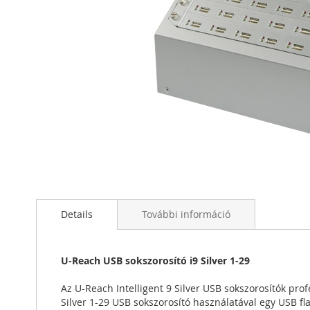
Ugrás
a
képgaléria
elejére
Details
További információ
U-Reach USB sokszorosító i9 Silver 1-29
Az U-Reach Intelligent 9 Silver USB sokszorosítók pro
Silver 1-29 USB sokszorosító használatával egy USB fl