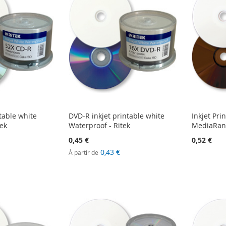
table white
DVD-R inkjet printable white
Inkjet Pri
tek
Waterproof - Ritek
MediaRang
0,45 €
0,52 €
0,43 €
À partir de