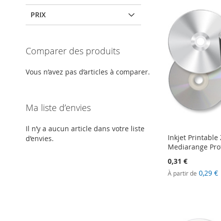
PRIX
Comparer des produits
Vous n’avez pas d’articles à comparer.
Ma liste d’envies
Il n’y a aucun article dans votre liste
Inkjet Printable 
d’envies.
Mediarange Pro
0,31 €
0,29 €
À partir de
En
Ajouter au panier
Ajouter au panier
Ajouter au panier
rupture
de
AJOUTER
AJOUTER
AJOUTER
stock