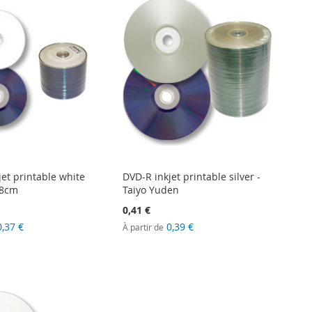
et printable white
DVD-R inkjet printable silver -
 8cm
Taiyo Yuden
0,41 €
0,37 €
0,39 €
À partir de