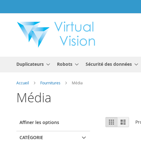
Allez
au
contenu
Duplicateurs
Robots
Sécurité des données
Accueil
Fournitures
Média
Média
Afficher
Grille
Liste
Pr
Affiner les options
en
CATÉGORIE