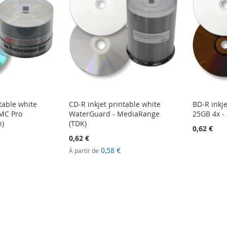
table white
CD-R inkjet printable white
BD-R inkje
CMC Pro
WaterGuard - MediaRange
25GB 4x - 
n)
(TDK)
0,62 €
0,62 €
0,58 €
À partir de
lement la page
nt