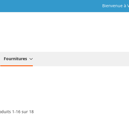
Bienvenue à V
Fournitures
oduits
1
-
16
sur
18