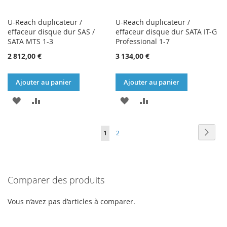
U-Reach duplicateur /
U-Reach duplicateur /
effaceur disque dur SAS /
effaceur disque dur SATA IT-G
SATA MTS 1-3
Professional 1-7
2 812,00 €
3 134,00 €
Ajouter au panier
Ajouter au panier
AJOUTER
AJOUTER
AJOUTER
AJOUTER
À
AU
À
AU
Page
Page
Suiva
Vous
Page
1
2
MA
COMPARATEUR
MA
COMPARATEUR
lisez
LISTE
LISTE
actuellement
D’ENVIE
D’ENVIE
Comparer des produits
la
page
Vous n’avez pas d’articles à comparer.