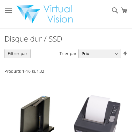
Allez
au
Rech
Mo
contenu
Disque dur / SSD
Pa
Trier par
Filtrer par
or
dé
Produits
1
-
16
sur
32