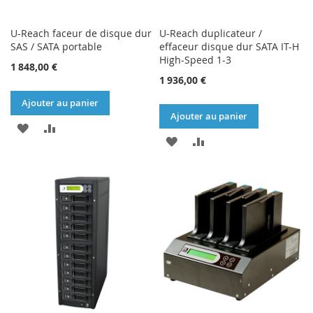
U-Reach faceur de disque dur
U-Reach duplicateur /
SAS / SATA portable
effaceur disque dur SATA IT-H
High-Speed 1-3
1 848,00 €
1 936,00 €
Ajouter au panier
Ajouter au panier
AJOUTER
AJOUTER
AJOUTER
AJOUTER
À
AU
À
AU
MA
COMPARATEUR
MA
COMPARATEUR
LISTE
LISTE
D’ENVIE
D’ENVIE