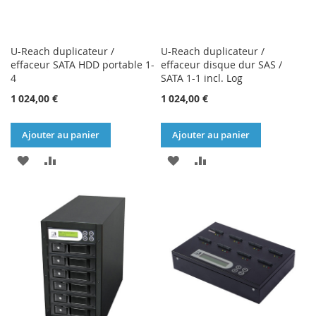
U-Reach duplicateur /
U-Reach duplicateur /
effaceur SATA HDD portable 1-
effaceur disque dur SAS /
4
SATA 1-1 incl. Log
1 024,00 €
1 024,00 €
Ajouter au panier
Ajouter au panier
AJOUTER
AJOUTER
AJOUTER
AJOUTER
À
AU
À
AU
MA
COMPARATEUR
MA
COMPARATEUR
LISTE
LISTE
D’ENVIE
D’ENVIE