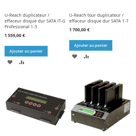
U-Reach duplicateur /
U-Reach tour duplicateur /
effaceur disque dur SATA IT-G
effaceur disque dur SATA 1-7
Professional 1-3
1 700,00 €
1 559,00 €
Ajouter au panier
Ajouter au panier
AJOUTER
AJOUTER
AJOUTER
AJOUTER
À
AU
À
AU
MA
COMPARATEUR
MA
COMPARATEUR
LISTE
LISTE
D’ENVIE
D’ENVIE