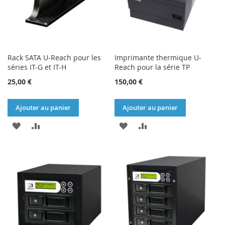
Rack SATA U-Reach pour les
Imprimante thermique U-
séries IT-G et IT-H
Reach pour la série TP
25,00 €
150,00 €
Ajouter au panier
Ajouter au panier
AJOUTER
AJOUTER
AJOUTER
AJOUTER
À
AU
À
AU
MA
COMPARATEUR
MA
COMPARATEUR
LISTE
LISTE
D’ENVIE
D’ENVIE