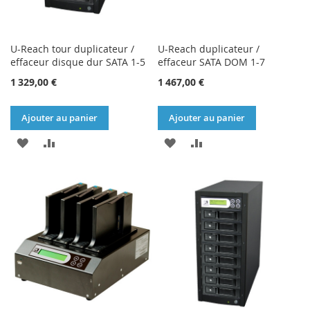
U-Reach tour duplicateur /
U-Reach duplicateur /
effaceur disque dur SATA 1-5
effaceur SATA DOM 1-7
1 329,00 €
1 467,00 €
Ajouter au panier
Ajouter au panier
AJOUTER
AJOUTER
AJOUTER
AJOUTER
À
AU
À
AU
MA
COMPARATEUR
MA
COMPARATEUR
LISTE
LISTE
D’ENVIE
D’ENVIE