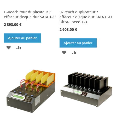
U-Reach tour duplicateur /
U-Reach duplicateur /
effaceur disque dur SATA 1-11
effaceur disque dur SATA IT-U
Ultra-Speed 1-3
2 393,00 €
2 608,00 €
Ajouter au panier
Ajouter au panier
AJOUTER
AJOUTER
AJOUTER
AJOUTER
À
AU
À
AU
MA
COMPARATEUR
MA
COMPARATEUR
LISTE
LISTE
D’ENVIE
D’ENVIE