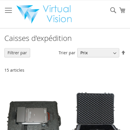
Allez
au
Rech
Mo
contenu
Caisses d'expédition
Pa
Trier par
Filtrer par
or
dé
15
articles