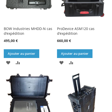
BOW Industries MHDD-N cas
ProDevice ASM120 cas
d'expédition
d'expédition
495,00 €
660,00 €
Ajouter au panier
Ajouter au panier
AJOUTER
AJOUTER
AJOUTER
AJOUTER
À
AU
À
AU
MA
COMPARATEUR
MA
COMPARATEUR
LISTE
LISTE
D’ENVIE
D’ENVIE