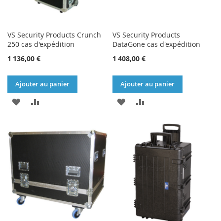
VS Security Products Crunch
VS Security Products
250 cas d'expédition
DataGone cas d'expédition
1 136,00 €
1 408,00 €
Ajouter au panier
Ajouter au panier
AJOUTER
AJOUTER
AJOUTER
AJOUTER
À
AU
À
AU
MA
COMPARATEUR
MA
COMPARATEUR
LISTE
LISTE
D’ENVIE
D’ENVIE