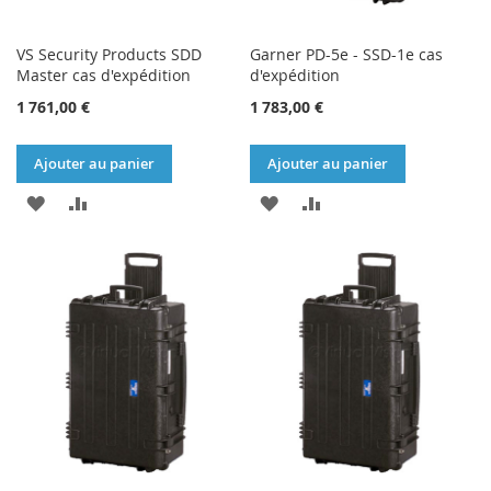
VS Security Products SDD
Garner PD-5e - SSD-1e cas
Master cas d'expédition
d'expédition
1 761,00 €
1 783,00 €
Ajouter au panier
Ajouter au panier
AJOUTER
AJOUTER
AJOUTER
AJOUTER
À
AU
À
AU
MA
COMPARATEUR
MA
COMPARATEUR
LISTE
LISTE
D’ENVIE
D’ENVIE