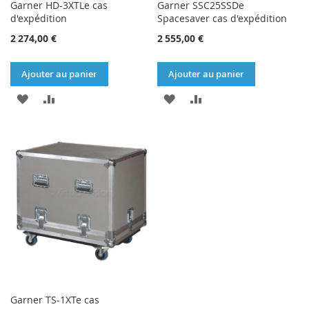
Garner HD-3XTLe cas
Garner SSC25SSDe
d'expédition
Spacesaver cas d'expédition
2 274,00 €
2 555,00 €
Ajouter au panier
Ajouter au panier
AJOUTER
AJOUTER
AJOUTER
AJOUTER
À
AU
À
AU
MA
COMPARATEUR
MA
COMPARATEUR
LISTE
LISTE
D’ENVIE
D’ENVIE
Garner TS-1XTe cas