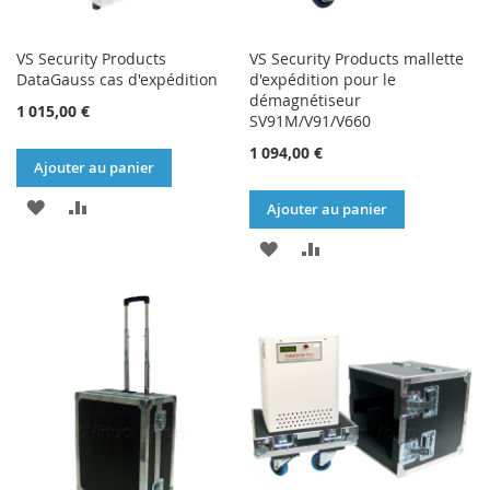
VS Security Products
VS Security Products mallette
DataGauss cas d'expédition
d'expédition pour le
démagnétiseur
1 015,00 €
SV91M/V91/V660
1 094,00 €
Ajouter au panier
AJOUTER
AJOUTER
Ajouter au panier
À
AU
AJOUTER
AJOUTER
MA
COMPARATEUR
À
AU
LISTE
MA
COMPARATEUR
D’ENVIE
LISTE
D’ENVIE