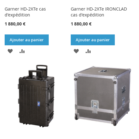
Garner HD-2XTe cas
Garner HD-2XTe IRONCLAD
d'expédition
cas d'expédition
1 880,00 €
1 880,00 €
Ajouter au panier
Ajouter au panier
AJOUTER
AJOUTER
AJOUTER
AJOUTER
À
AU
À
AU
MA
COMPARATEUR
MA
COMPARATEUR
LISTE
LISTE
D’ENVIE
D’ENVIE