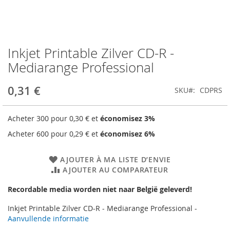
Inkjet Printable Zilver CD-R -
Skip
to
Mediarange Professional
the
beginning
0,31 €
SKU
CDPRS
of
the
images
Acheter 300 pour
0,30 €
et
économisez
3
%
gallery
Acheter 600 pour
0,29 €
et
économisez
6
%
AJOUTER À MA LISTE D’ENVIE
AJOUTER AU COMPARATEUR
Recordable media worden niet naar België geleverd!
Inkjet Printable Zilver CD-R - Mediarange Professional -
Aanvullende informatie