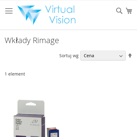
Przejdź
do
Sear
Mó
treści
Wkłady Rimage
U
Sortuj wg
ki
ma
1
element