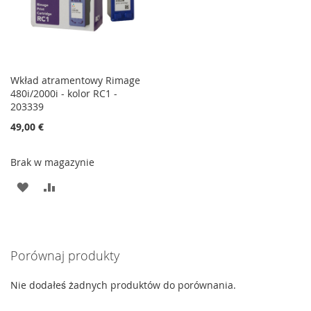
Wkład atramentowy Rimage
480i/2000i - kolor RC1 -
203339
49,00 €
Brak w magazynie
DODAJ
PORÓWNAJ
DO
LISTY
Porównaj produkty
ŻYCZEŃ
Nie dodałeś żadnych produktów do porównania.