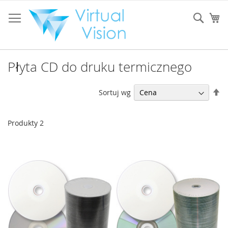
Przejdź
do
Sear
Mó
treści
Płyta CD do druku termicznego
U
Sortuj wg
ki
ma
Produkty
2