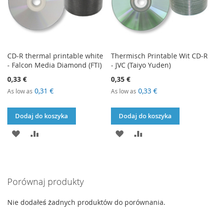
CD-R thermal printable white
Thermisch Printable Wit CD-R
- Falcon Media Diamond (FTI)
- JVC (Taiyo Yuden)
0,33 €
0,35 €
0,31 €
0,33 €
As low as
As low as
Dodaj do koszyka
Dodaj do koszyka
DODAJ
PORÓWNAJ
DODAJ
PORÓWNAJ
DO
DO
LISTY
LISTY
Porównaj produkty
ŻYCZEŃ
ŻYCZEŃ
Nie dodałeś żadnych produktów do porównania.