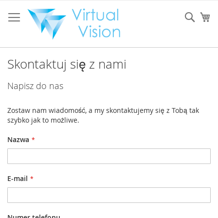
Przejdź
do
Sear
Mó
treści
Skontaktuj się z nami
Napisz do nas
Zostaw nam wiadomość, a my skontaktujemy się z Tobą tak
szybko jak to możliwe.
Nazwa
E-mail
Numer telefonu