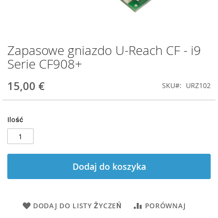
Zapasowe gniazdo U-Reach CF - i9
Przejdź
na
Serie CF908+
początek
galerii
15,00 €
SKU
URZ102
Ilość
Dodaj do koszyka
DODAJ DO LISTY ŻYCZEŃ
PORÓWNAJ