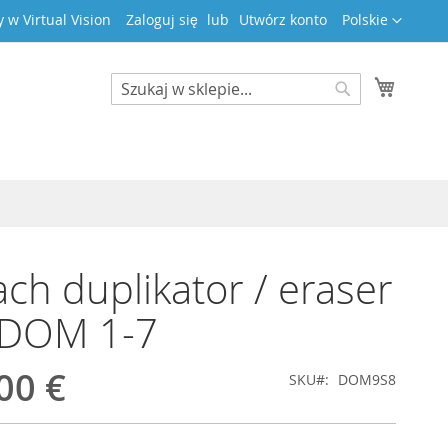
Język
 w Virtual Vision
Zaloguj się
Utwórz konto
Polskie
Mój kos
Search
Search
ch duplikator / eraser
 DOM 1-7
00 €
SKU
DOM9S8