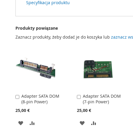
Specyfikacja produktu
Produkty powiązane
Zaznacz produkty, żeby dodać je do koszyka lub
zaznacz ws
Adapter SATA DOM
Adapter SATA DOM
Dodaj
Dodaj
(8-pin Power)
(7-pin Power)
do
do
koszyka
koszyka
25,00 €
25,00 €
DODAJ
PORÓWNAJ
DODAJ
PORÓWNAJ
DO
DO