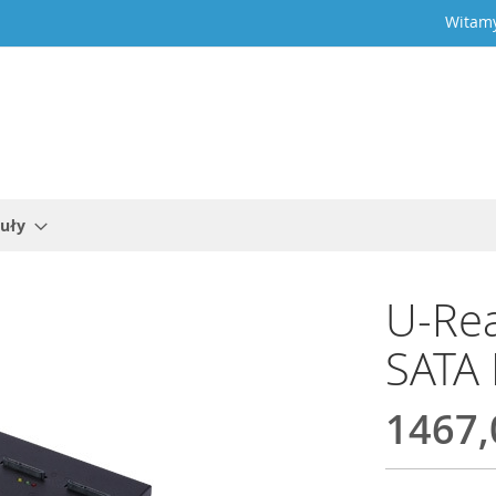
Witamy
uły
U-Rea
SATA
1467,