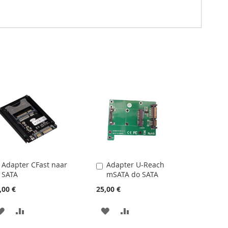
Adapter CFast naar
Adapter U-Reach
Dodaj
Dodaj
SATA
mSATA do SATA
do
do
koszyka
koszyka
,00 €
25,00 €
DODAJ
PORÓWNAJ
DODAJ
PORÓWNAJ
DO
DO