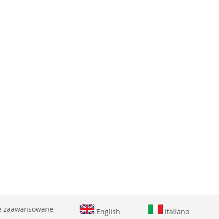
DO
LISTY
LISTY
ŻYCZEŃ
ŻYCZEŃ
e zaawansowane
English
Italiano