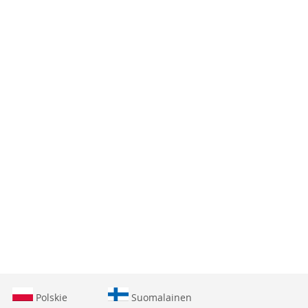
LISTY
LISTY
ŻYCZEŃ
ŻYCZEŃ
Polskie
Suomalainen