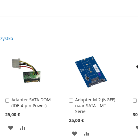
zystko
Adapter SATA DOM
Adapter M.2 (NGFF)
Dodaj
Dodaj
(IDE 4-pin Power)
naar SATA - MT
do
do
Serie
koszyka
koszyka
25,00 €
30
25,00 €
DODAJ
PORÓWNAJ
DODAJ
PORÓWNAJ
DO