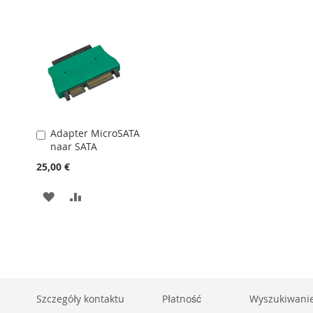
LISTY
LISTY
ŻYCZEŃ
ŻYCZEŃ
Adapter MicroSATA
Dodaj
naar SATA
do
koszyka
25,00 €
DODAJ
PORÓWNAJ
DO
LISTY
ŻYCZEŃ
Szczegóły kontaktu
Płatność
Wyszukiwani