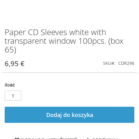
Paper CD Sleeves white with
Przejdź
na
transparent window 100pcs. (box
początek
65)
galerii
6,95 €
SKU
CDR296
Ilość
Dodaj do koszyka