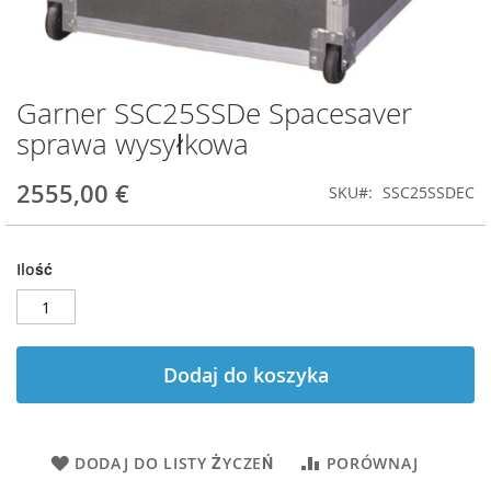
Garner SSC25SSDe Spacesaver
Przejdź
na
sprawa wysyłkowa
początek
galerii
2555,00 €
SKU
SSC25SSDEC
Ilość
Dodaj do koszyka
DODAJ DO LISTY ŻYCZEŃ
PORÓWNAJ