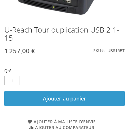
U-Reach Tour duplication USB 2 1-
Skip
to
15
the
beginning
1 257,00 €
SKU
UB816BT
of
the
images
gallery
Qté
Ajouter au panier
AJOUTER À MA LISTE D’ENVIE
AJOUTER AU COMPARATEUR