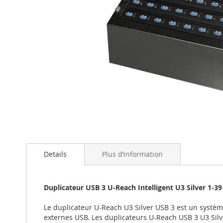
Skip
to
the
beginning
Details
Plus d’information
of
the
images
Duplicateur USB 3 U-Reach Intelligent U3 Silver 1-39
gallery
Le duplicateur U-Reach U3 Silver USB 3 est un systèm
externes USB. Les duplicateurs U-Reach USB 3 U3 Silv