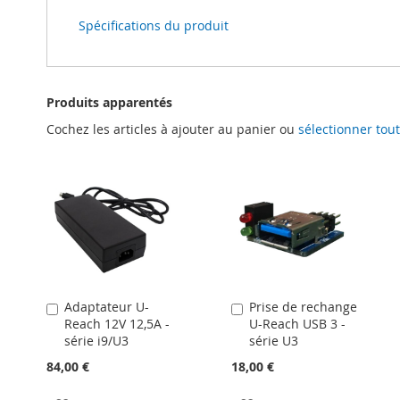
Spécifications du produit
Produits apparentés
Cochez les articles à ajouter au panier ou
sélectionner tout
Adaptateur U-
Prise de rechange
Ajouter
Ajouter
Reach 12V 12,5A -
U-Reach USB 3 -
au
au
série i9/U3
série U3
panier
panier
84,00 €
18,00 €