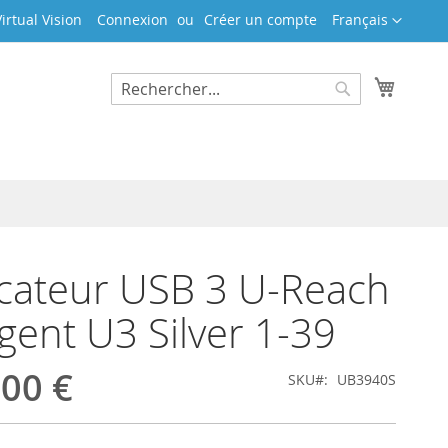
Langue
irtual Vision
Connexion
Créer un compte
Français
Mon pa
Rechercher
Rechercher
cateur USB 3 U-Reach
ligent U3 Silver 1-39
,00 €
SKU
UB3940S