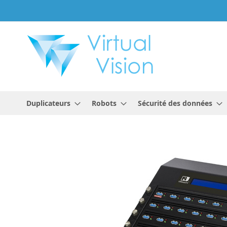
Allez
au
contenu
Duplicateurs
Robots
Sécurité des données
Skip
to
the
end
of
the
images
gallery