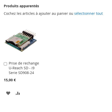
Produits apparentés
Cochez les articles à ajouter au panier ou
sélectionner tout
Prise de rechange
Ajouter
U-Reach SD - i9
au
Serie SD908-24
panier
15,00 €
AJOUTER
AJOUTER
À
AU
MA
COMPARATEUR