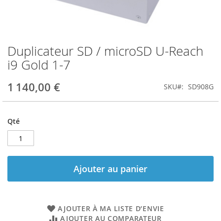
Duplicateur SD / microSD U-Reach
Skip
to
i9 Gold 1-7
the
beginning
1 140,00 €
SKU
SD908G
of
the
images
gallery
Qté
Ajouter au panier
AJOUTER À MA LISTE D’ENVIE
AJOUTER AU COMPARATEUR