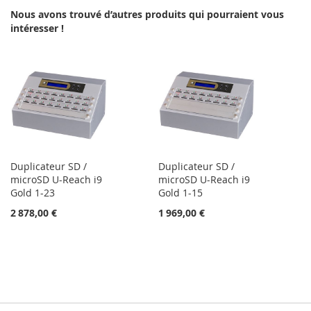
Nous avons trouvé d’autres produits qui pourraient vous
LISTE
intéresser !
D’ENVIE
Duplicateur SD /
Duplicateur SD /
microSD U-Reach i9
microSD U-Reach i9
Gold 1-23
Gold 1-15
2 878,00 €
1 969,00 €