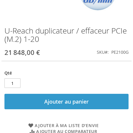
U-Reach duplicateur / effaceur PCIe
Skip
to
(M.2) 1-20
the
beginning
21 848,00 €
SKU
PE2100G
of
the
images
gallery
Qté
Ajouter au panier
AJOUTER À MA LISTE D’ENVIE
AJOUTER AU COMPARATEUR