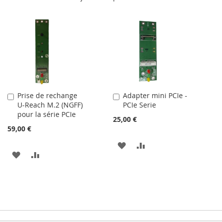
Prise de rechange
Adapter mini PCIe -
Ajouter
Ajouter
U-Reach M.2 (NGFF)
PCIe Serie
au
au
pour la série PCIe
panier
panier
25,00 €
59,00 €
AJOUTER
AJOUTER
AJOUTER
AJOUTER
À
AU
À
AU
MA
COMPARATEUR
MA
COMPARATEUR
LISTE
LISTE
D’ENVIE