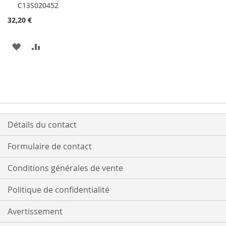
C13S020452
32,20 €
AJOUTER
AJOUTER
À
AU
MA
COMPARATEUR
LISTE
D’ENVIE
Détails du contact
Formulaire de contact
Conditions générales de vente
Politique de confidentialité
Avertissement