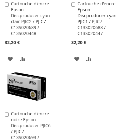
Cartouche d'encre
Cartouche d'encre
Ajouter
Ajouter
Epson
Epson
au
au
Discproducer cyan
Discproducer cyan
panier
panier
clair PJIC2 / PJIC7 -
PJIC1 / PJIC7 -
C13S020689 /
C13S020688 /
C13S020448
C13S020447
32,20 €
32,20 €
AJOUTER
AJOUTER
AJOUTER
AJOUTER
À
AU
À
AU
MA
COMPARATEUR
MA
COMPARATEUR
LISTE
LISTE
D’ENVIE
D’ENVIE
Cartouche d'encre
Ajouter
noire Epson
au
Discproducer PJIC6
panier
/ PJIC7 -
C13S020693 /