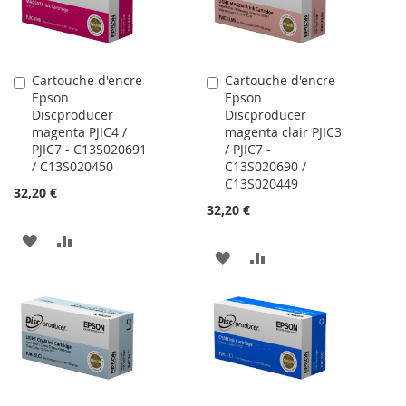
D’ENVIE
LISTE
D’ENVIE
Cartouche d'encre
Cartouche d'encre
Ajouter
Ajouter
Epson
Epson
au
au
Discproducer
Discproducer
panier
panier
magenta PJIC4 /
magenta clair PJIC3
PJIC7 - C13S020691
/ PJIC7 -
/ C13S020450
C13S020690 /
C13S020449
32,20 €
32,20 €
AJOUTER
AJOUTER
AJOUTER
AJOUTER
À
AU
À
AU
MA
COMPARATEUR
MA
COMPARATEUR
LISTE
LISTE
D’ENVIE
D’ENVIE