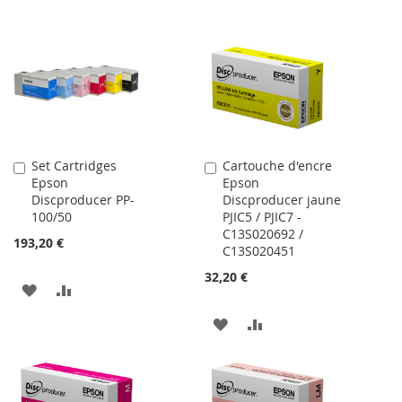
Set Cartridges
Cartouche d'encre
Ajouter
Ajouter
Epson
Epson
au
au
Discproducer PP-
Discproducer jaune
panier
panier
100/50
PJIC5 / PJIC7 -
C13S020692 /
193,20 €
C13S020451
32,20 €
AJOUTER
AJOUTER
À
AU
AJOUTER
AJOUTER
MA
COMPARATEUR
À
AU
LISTE
MA
COMPARATEUR