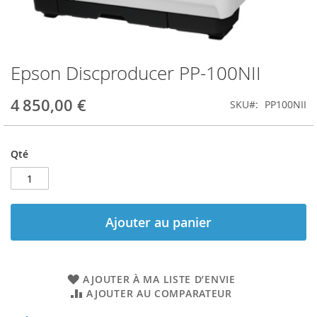
Epson Discproducer PP-100NII
Skip
to
the
4 850,00 €
SKU
PP100NII
beginning
of
the
Qté
images
gallery
Ajouter au panier
AJOUTER À MA LISTE D’ENVIE
AJOUTER AU COMPARATEUR