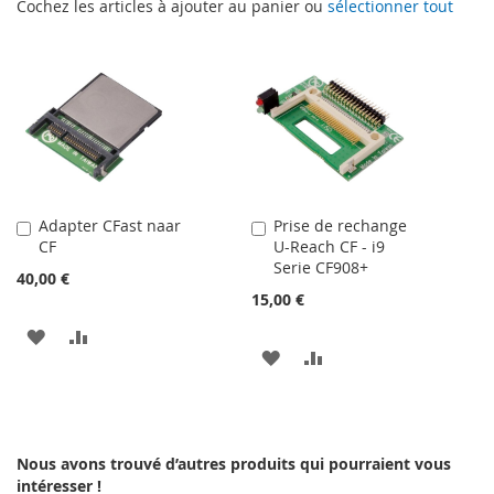
Cochez les articles à ajouter au panier ou
sélectionner tout
Adapter CFast naar
Prise de rechange
Ajouter
Ajouter
CF
U-Reach CF - i9
au
au
Serie CF908+
panier
panier
40,00 €
15,00 €
AJOUTER
AJOUTER
AJOUTER
AJOUTER
À
AU
À
AU
MA
COMPARATEUR
MA
COMPARATEUR
LISTE
Nous avons trouvé d’autres produits qui pourraient vous
LISTE
intéresser !
D’ENVIE