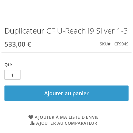
Duplicateur CF U-Reach i9 Silver 1-3
Skip
to
the
533,00 €
SKU
CF904S
beginning
of
the
Qté
images
gallery
Ajouter au panier
AJOUTER À MA LISTE D’ENVIE
AJOUTER AU COMPARATEUR