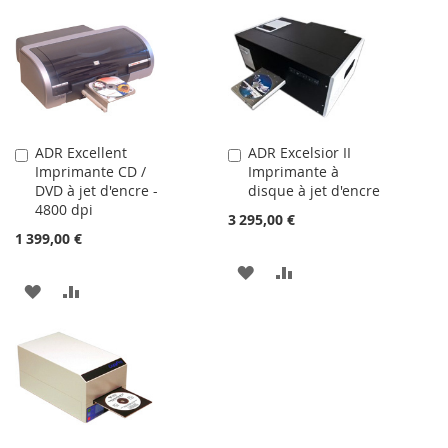
ADR Excellent
ADR Excelsior II
Ajouter
Ajouter
Imprimante CD /
Imprimante à
au
au
DVD à jet d'encre -
disque à jet d'encre
panier
panier
4800 dpi
3 295,00 €
1 399,00 €
AJOUTER
AJOUTER
AJOUTER
AJOUTER
À
AU
À
AU
MA
COMPARATEUR
MA
COMPARATEUR
LISTE
LISTE
D’ENVIE
D’ENVIE