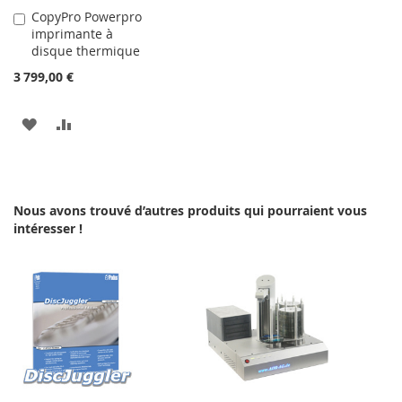
CopyPro Powerpro
Ajouter
imprimante à
au
disque thermique
panier
3 799,00 €
AJOUTER
AJOUTER
À
AU
MA
COMPARATEUR
Nous avons trouvé d’autres produits qui pourraient vous
LISTE
intéresser !
D’ENVIE