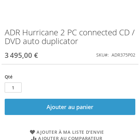
ADR Hurricane 2 PC connected CD /
Skip
to
DVD auto duplicator
the
beginning
3 495,00 €
SKU
ADR375P02
of
the
images
gallery
Qté
Ajouter au panier
AJOUTER À MA LISTE D’ENVIE
AJOUTER AU COMPARATEUR