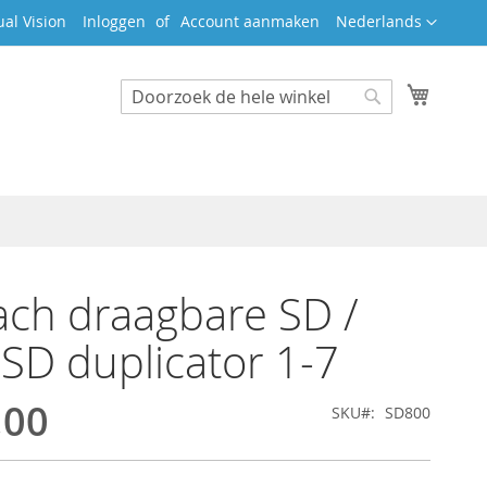
Taal
ual Vision
Inloggen
Account aanmaken
Nederlands
Winkel
Search
Search
ch draagbare SD /
SD duplicator 1-7
,00
SKU
SD800