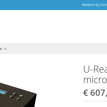
Welkom bij Virt
es
U-Rea
micro
€ 607