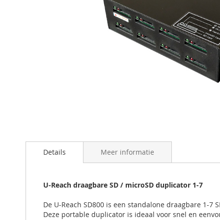
Ga
naar
het
begin
Details
Meer informatie
van
de
afbeeldingen-
U-Reach draagbare SD / microSD duplicator 1-7
gallerij
De U-Reach SD800 is een standalone draagbare 1-7 S
Deze portable duplicator is ideaal voor snel en eenv