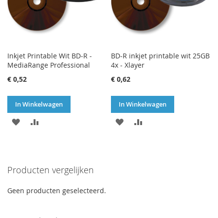
Inkjet Printable Wit BD-R -
BD-R inkjet printable wit 25GB
MediaRange Professional
4x - Xlayer
€ 0,52
€ 0,62
In Winkelwagen
In Winkelwagen
VOEG
TOEVOEGEN
VOEG
TOEVOEGEN
TOE
OM
TOE
OM
AAN
TE
AAN
TE
Producten vergelijken
VERLANGLIJST
VERGELIJKEN
VERLANGLIJST
VERGELIJKEN
Geen producten geselecteerd.