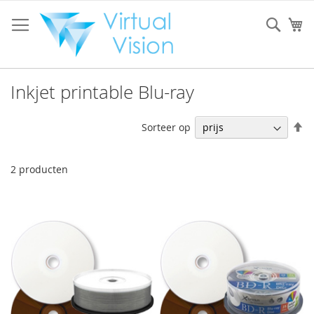
Ga
naar
Sear
W
de
inhoud
Inkjet printable Blu-ray
V
Sorteer op
h
na
la
2
producten
so