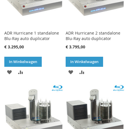
ADR Hurricane 1 standalone
ADR Hurricane 2 standalone
Blu-Ray auto duplicator
Blu-Ray auto duplicator
€ 3.295,00
€ 3.795,00
In Winkelwagen
In Winkelwagen
VOEG
TOEVOEGEN
VOEG
TOEVOEGEN
TOE
OM
TOE
OM
AAN
TE
AAN
TE
VERLANGLIJST
VERGELIJKEN
VERLANGLIJST
VERGELIJKEN