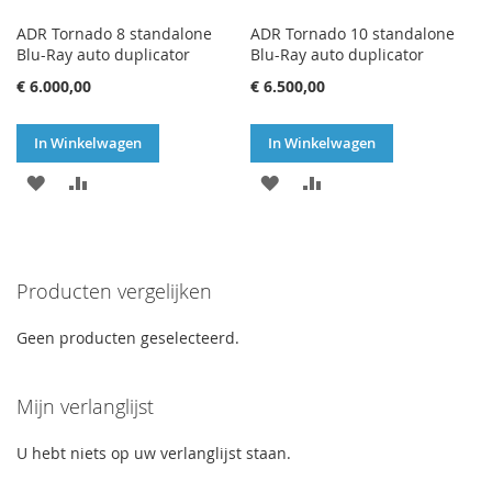
ADR Tornado 8 standalone
ADR Tornado 10 standalone
Blu-Ray auto duplicator
Blu-Ray auto duplicator
€ 6.000,00
€ 6.500,00
In Winkelwagen
In Winkelwagen
VOEG
TOEVOEGEN
VOEG
TOEVOEGEN
TOE
OM
TOE
OM
AAN
TE
AAN
TE
Producten vergelijken
VERLANGLIJST
VERGELIJKEN
VERLANGLIJST
VERGELIJKEN
Geen producten geselecteerd.
Mijn verlanglijst
U hebt niets op uw verlanglijst staan.