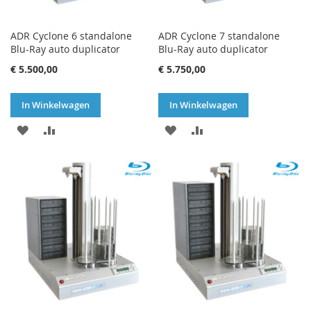
ADR Cyclone 6 standalone
ADR Cyclone 7 standalone
Blu-Ray auto duplicator
Blu-Ray auto duplicator
€ 5.500,00
€ 5.750,00
In Winkelwagen
In Winkelwagen
VOEG
TOEVOEGEN
VOEG
TOEVOEGEN
TOE
OM
TOE
OM
AAN
TE
AAN
TE
VERLANGLIJST
VERGELIJKEN
VERLANGLIJST
VERGELIJKEN