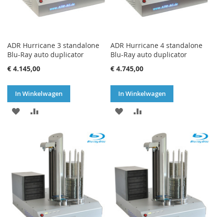
ADR Hurricane 3 standalone
ADR Hurricane 4 standalone
Blu-Ray auto duplicator
Blu-Ray auto duplicator
€ 4.145,00
€ 4.745,00
In Winkelwagen
In Winkelwagen
VOEG
TOEVOEGEN
VOEG
TOEVOEGEN
TOE
OM
TOE
OM
AAN
TE
AAN
TE
VERLANGLIJST
VERGELIJKEN
VERLANGLIJST
VERGELIJKEN