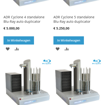
ADR Cyclone 4 standalone
ADR Cyclone 5 standalone
Blu-Ray auto duplicator
Blu-Ray auto duplicator
€ 5.000,00
€ 5.250,00
In Winkelwagen
In Winkelwagen
VOEG
TOEVOEGEN
VOEG
TOEVOEGEN
TOE
OM
TOE
OM
AAN
TE
AAN
TE
VERLANGLIJST
VERGELIJKEN
VERLANGLIJST
VERGELIJKEN