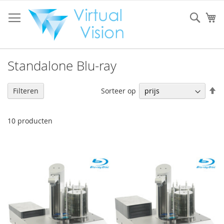
Ga
naar
Sear
W
de
inhoud
Standalone Blu-ray
V
Sorteer op
Filteren
h
na
la
10
producten
so