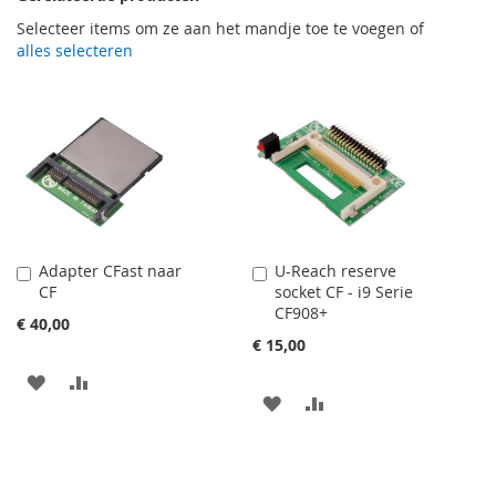
Selecteer items om ze aan het mandje toe te voegen of
alles selecteren
Adapter CFast naar
U-Reach reserve
In
In
CF
socket CF - i9 Serie
Winkelwagen
Winkelwagen
CF908+
€ 40,00
€ 15,00
VOEG
TOEVOEGEN
VOEG
TOEVOEGEN
TOE
OM
TOE
OM
AAN
TE
AAN
TE