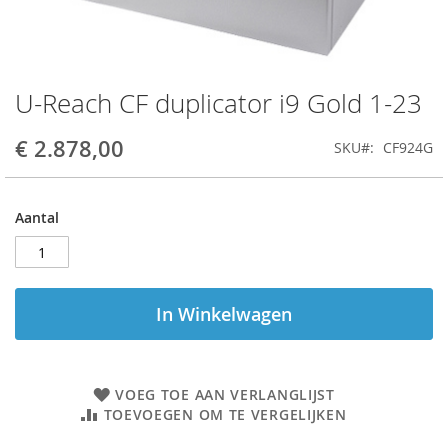
U-Reach CF duplicator i9 Gold 1-23
Ga
naar
het
€ 2.878,00
SKU
CF924G
begin
van
de
Aantal
afbeeldingen-
gallerij
In Winkelwagen
VOEG TOE AAN VERLANGLIJST
TOEVOEGEN OM TE VERGELIJKEN