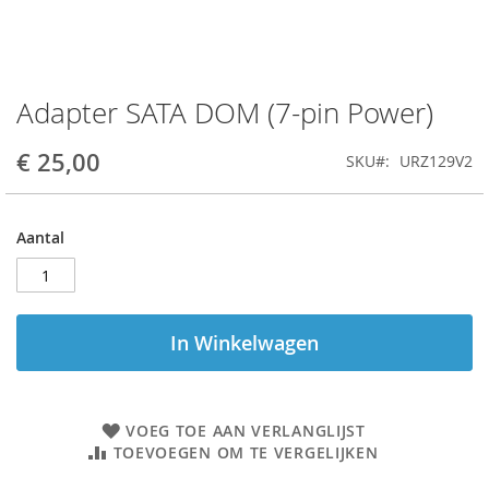
Adapter SATA DOM (7-pin Power)
Ga
naar
het
€ 25,00
SKU
URZ129V2
begin
van
de
Aantal
afbeeldingen-
gallerij
In Winkelwagen
VOEG TOE AAN VERLANGLIJST
TOEVOEGEN OM TE VERGELIJKEN