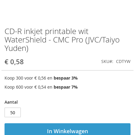
CD-R inkjet printable wit
Ga
naar
WaterShield - CMC Pro (JVC/Taiyo
het
Yuden)
begin
van
de
€ 0,58
SKU
CDTYW
afbeeldingen-
gallerij
Koop 300 voor
€ 0,56
en
bespaar
3
%
Koop 600 voor
€ 0,54
en
bespaar
7
%
Aantal
In Winkelwagen