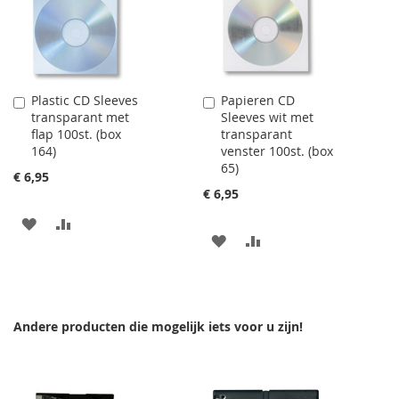
Plastic CD Sleeves
Papieren CD
In
In
transparant met
Sleeves wit met
Winkelwagen
Winkelwagen
flap 100st. (box
transparant
164)
venster 100st. (box
65)
€ 6,95
€ 6,95
VOEG
TOEVOEGEN
VOEG
TOEVOEGEN
TOE
OM
TOE
OM
AAN
TE
AAN
TE
VERLANGLIJST
VERGELIJKEN
Andere producten die mogelijk iets voor u zijn!
VERLANGLIJST
VERGELIJKEN