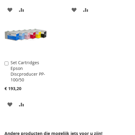
VOEG
TOEVOEGEN
VOEG
TOEVOEGEN
TOE
OM
TOE
OM
AAN
TE
AAN
TE
VERLANGLIJST
VERGELIJKEN
VERLANGLIJST
VERGELIJKEN
Set Cartridges
In
Epson
Winkelwagen
Discproducer PP-
100/50
€ 193,20
VOEG
TOEVOEGEN
TOE
OM
AAN
TE
Andere producten die mogelijk iets voor u zijn!