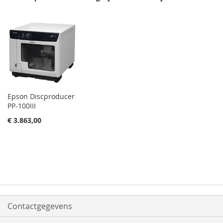
VERLANGLIJST
VERGELIJKEN
Epson Discproducer
PP-100III
€ 3.863,00
Contactgegevens