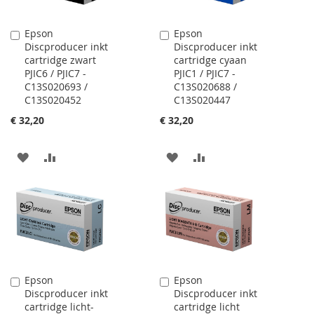
Epson
Epson
In
In
Discproducer inkt
Discproducer inkt
Winkelwagen
Winkelwagen
cartridge zwart
cartridge cyaan
PJIC6 / PJIC7 -
PJIC1 / PJIC7 -
C13S020693 /
C13S020688 /
C13S020452
C13S020447
€ 32,20
€ 32,20
VOEG
TOEVOEGEN
VOEG
TOEVOEGEN
TOE
OM
TOE
OM
AAN
TE
AAN
TE
VERLANGLIJST
VERGELIJKEN
VERLANGLIJST
VERGELIJKEN
Epson
Epson
In
In
Discproducer inkt
Discproducer inkt
Winkelwagen
Winkelwagen
cartridge licht-
cartridge licht