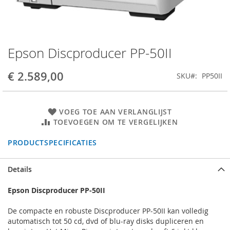
Epson Discproducer PP-50II
Ga
naar
het
€ 2.589,00
SKU
PP50II
begin
van
de
VOEG TOE AAN VERLANGLIJST
afbeeldingen-
TOEVOEGEN OM TE VERGELIJKEN
gallerij
PRODUCTSPECIFICATIES
Details
Epson Discproducer PP-50II
De compacte en robuste Discproducer PP-50II kan volledig
automatisch tot 50 cd, dvd of blu-ray disks dupliceren en