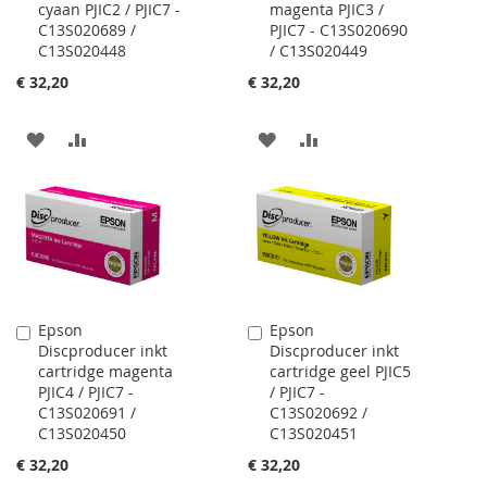
cyaan PJIC2 / PJIC7 -
magenta PJIC3 /
C13S020689 /
PJIC7 - C13S020690
C13S020448
/ C13S020449
€ 32,20
€ 32,20
VOEG
TOEVOEGEN
VOEG
TOEVOEGEN
TOE
OM
TOE
OM
AAN
TE
AAN
TE
VERLANGLIJST
VERGELIJKEN
VERLANGLIJST
VERGELIJKEN
Epson
Epson
In
In
Discproducer inkt
Discproducer inkt
Winkelwagen
Winkelwagen
cartridge magenta
cartridge geel PJIC5
PJIC4 / PJIC7 -
/ PJIC7 -
C13S020691 /
C13S020692 /
C13S020450
C13S020451
€ 32,20
€ 32,20