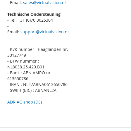
- Email:
sales@virtualvision.nl
Technische Ondersteuning
- Tel: +31 (0)70 3625304
-
Email:
support@virtualvision.nl
- KvK number : Haaglanden nr.
30127749
- BTW nummer :
NL8038.25.420.B01
- Bank : ABN AMRO nr.
613650786
- IBAN : NL27ABNA0613650786
- SWIFT (BIC) : ABNANL2A
ADR AG shop (DE)