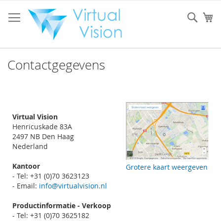
Ga
naar
Sear
W
de
inhoud
Contactgegevens
Virtual Vision
Henricuskade 83A
2497 NB Den Haag
Nederland
Kantoor
Grotere kaart weergeven
- Tel: +31 (0)70 3623123
- Email:
info@virtualvision.nl
Productinformatie - Verkoop
- Tel: +31 (0)70 3625182