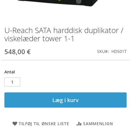
U-Reach SATA harddisk duplikator /
Gå
til
viskelæder tower 1-1
starten
af
548,00 €
SKU
HDS01T
billedgalleriet
Antal
Læg i kurv
TILFØJ TIL ØNSKE LISTE
SAMMENLIGN