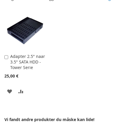
Adapter 2.5" naar
Læg
3.5" SATA HDD -
i
Tower Serie
kurv
25,00 €
TILFØJ
SAMMENLIGN
TIL
ØNSKE
Vi fandt andre produkter du måske kan lide!
LISTE