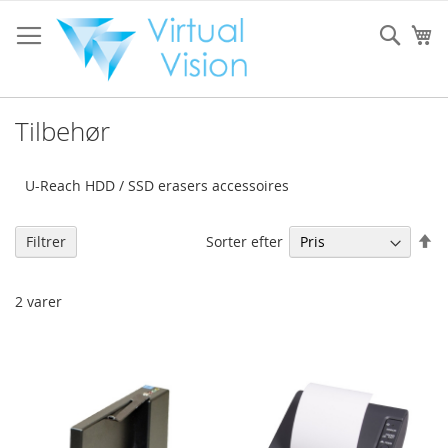
Skip
to
Sear
Mi
Content
Tilbehør
U-Reach HDD / SSD erasers accessoires
Fa
Sorter efter
Filtrer
or
2
varer