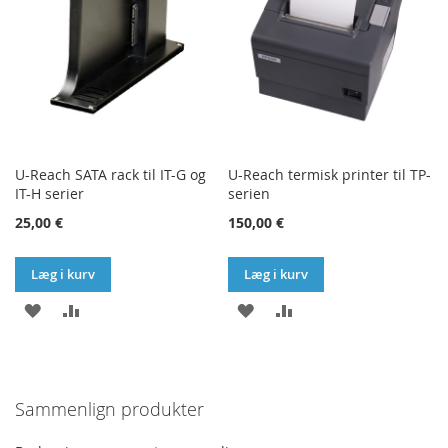
U-Reach SATA rack til IT-G og
U-Reach termisk printer til TP-
IT-H serier
serien
25,00 €
150,00 €
Læg i kurv
Læg i kurv
TILFØJ
SAMMENLIGN
TILFØJ
SAMMENLIGN
TIL
TIL
ØNSKE
ØNSKE
Sammenlign produkter
LISTE
LISTE