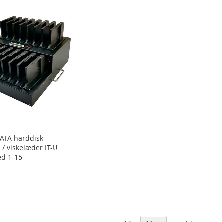
ATA harddisk
 / viskelæder IT-U
ed 1-15
€