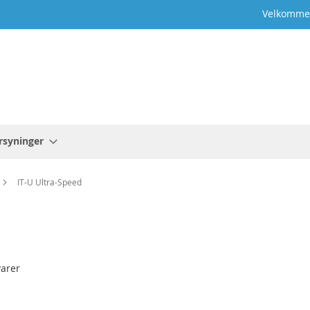
Velkommen 
rsyninger
IT-U Ultra-Speed
arer