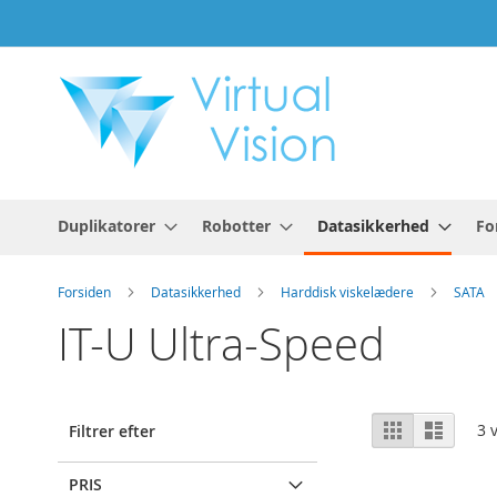
Skip
to
Content
Duplikatorer
Robotter
Datasikkerhed
Fo
Forsiden
Datasikkerhed
Harddisk viskelædere
SATA
IT-U Ultra-Speed
Vis
Gitter
Liste
3
v
Filtrer efter
som
PRIS