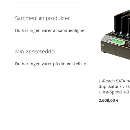
Sammenlign produkter
Du har ingen varer at sammenligne.
Min ønskeseddel
Du har ingen varer på din ønskeliste.
U-Reach SATA h
duplikator / vis
Ultra-Speed 1-3
2.608,00 €
Læg i kurv
Læg i kurv
Læg i kurv
TILFØJ
TILFØJ
TILFØJ