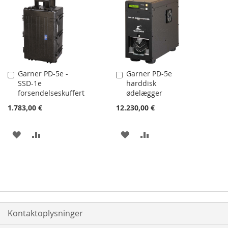
Garner PD-5e -
Garner PD-5e
Læg
Læg
SSD-1e
harddisk
i
i
forsendelseskuffert
ødelægger
kurv
kurv
1.783,00 €
12.230,00 €
TILFØJ
SAMMENLIGN
TILFØJ
SAMMENLIGN
TIL
TIL
ØNSKE
ØNSKE
LISTE
LISTE
Kontaktoplysninger