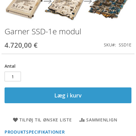
Garner SSD-1e modul
Gå
til
starten
4.720,00 €
SKU
SSD1E
af
billedgalleriet
Antal
Læg i kurv
TILFØJ TIL ØNSKE LISTE
SAMMENLIGN
PRODUKTSPECIFIKATIONER