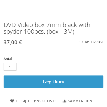
DVD Video box 7mm black with
Gå
til
spyder 100pcs. (box 13M)
starten
af
37,00 €
SKU
DVRBSL
billedgalleriet
Antal
Læg i kurv
TILFØJ TIL ØNSKE LISTE
SAMMENLIGN