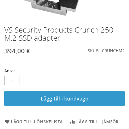
VS Security Products Crunch 250
Hoppa
till
M.2 SSD adapter
början
av
394,00 €
SKU
CRUNCHM2
bildgalleriet
Antal
Lägg till i kundvagn
LÄGG TILL I ÖNSKELISTA
LÄGG TILL I JÄMFÖR