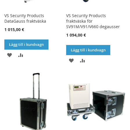
VS Security Products
VS Security Products
DataGauss fraktväska
fraktväska för
SV91M/V91/V660 degausser
1 015,00 €
1 094,00 €
Lägg till i kundvagn
Lägg till i kundvagn
LÄGG
LÄGG
LÄGG
LÄGG
TILL
TILL
TILL
TILL
I
I
I
I
ÖNSKELISTA
JÄMFÖR
ÖNSKELISTA
JÄMFÖR