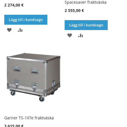
Spacesaver fraktväska
2 274,00 €
2 555,00 €
Lägg till i kundvagn
Lägg till i kundvagn
LÄGG
LÄGG
LÄGG
LÄGG
TILL
TILL
TILL
TILL
I
I
I
I
ÖNSKELISTA
JÄMFÖR
ÖNSKELISTA
JÄMFÖR
Garner TS-1XTe fraktväska
3 615,00 €