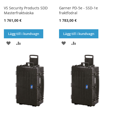
VS Security Products SDD
Garner PD-5e - SSD-1e
Masterfraktväska
fraktfodral
1 761,00 €
1 783,00 €
Lägg till i kundvagn
Lägg till i kundvagn
LÄGG
LÄGG
LÄGG
LÄGG
TILL
TILL
TILL
TILL
I
I
I
I
ÖNSKELISTA
JÄMFÖR
ÖNSKELISTA
JÄMFÖR