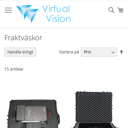
Hoppa
till
Sear
Mi
innehållet
Fraktväskor
Sä
Sortera på
Handla enligt
fa
so
15
artiklar