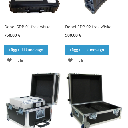
Depei SDP-01 fraktväska
Depei SDP-02 fraktväska
750,00 €
900,00 €
Lägg till i kundvagn
Lägg till i kundvagn
LÄGG
LÄGG
LÄGG
LÄGG
TILL
TILL
TILL
TILL
I
I
I
I
ÖNSKELISTA
JÄMFÖR
ÖNSKELISTA
JÄMFÖR