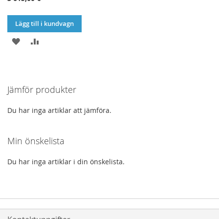
Lägg till i kundvagn
LÄGG
LÄGG
TILL
TILL
I
I
Jämför produkter
ÖNSKELISTA
JÄMFÖR
Du har inga artiklar att jämföra.
Min önskelista
Du har inga artiklar i din önskelista.