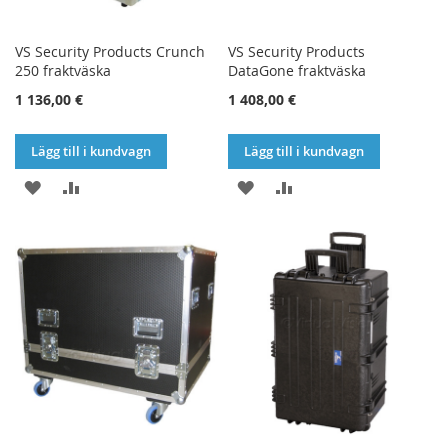
VS Security Products Crunch
VS Security Products
250 fraktväska
DataGone fraktväska
1 136,00 €
1 408,00 €
Lägg till i kundvagn
Lägg till i kundvagn
LÄGG
LÄGG
LÄGG
LÄGG
TILL
TILL
TILL
TILL
I
I
I
I
ÖNSKELISTA
JÄMFÖR
ÖNSKELISTA
JÄMFÖR