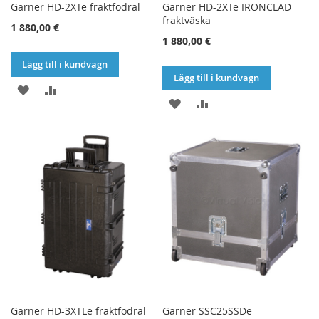
Garner HD-2XTe fraktfodral
Garner HD-2XTe IRONCLAD
fraktväska
1 880,00 €
1 880,00 €
Lägg till i kundvagn
Lägg till i kundvagn
LÄGG
LÄGG
LÄGG
LÄGG
TILL
TILL
TILL
TILL
I
I
I
I
ÖNSKELISTA
JÄMFÖR
ÖNSKELISTA
JÄMFÖR
Garner HD-3XTLe fraktfodral
Garner SSC25SSDe