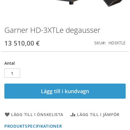
Garner HD-3XTLe degausser
Hoppa
till
början
13 510,00 €
SKU
HD3XTLE
av
bildgalleriet
Antal
Lägg till i kundvagn
LÄGG TILL I ÖNSKELISTA
LÄGG TILL I JÄMFÖR
PRODUKTSPECIFIKATIONER