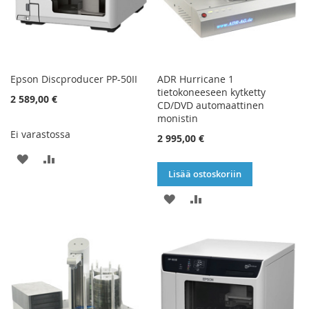
Epson Discproducer PP-50II
ADR Hurricane 1
tietokoneeseen kytketty
2 589,00 €
CD/DVD automaattinen
monistin
Ei varastossa
2 995,00 €
LISÄÄ
LISÄÄ
Lisää ostoskoriin
TOIVELISTAAN
VERTAILUUN
LISÄÄ
LISÄÄ
TOIVELISTAAN
VERTAILUUN