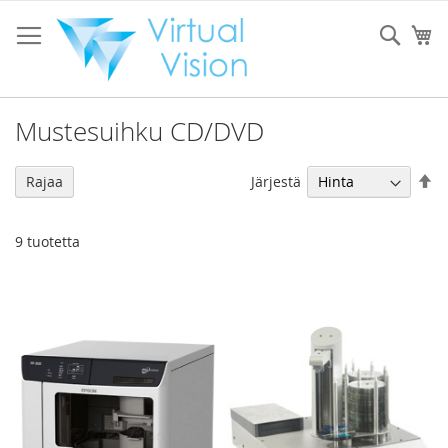
Skip
to
Sear
Os
Content
Mustesuihku CD/DVD
As
Järjestä
Rajaa
la
jä
9
tuotetta