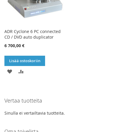
ADR Cyclone 6 PC connected
CD / DVD auto duplicator
6 700,00 €
Lisää ostoskoriin
LISÄÄ
LISÄÄ
TOIVELISTAAN
VERTAILUUN
Vertaa tuotteita
Sinulla ei vertailtavia tuotteita.
Oma toivelista