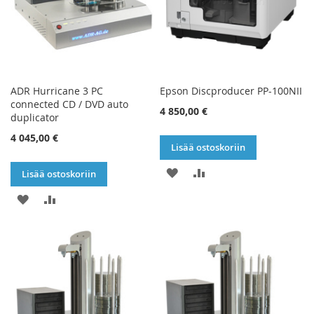
ADR Hurricane 3 PC
Epson Discproducer PP-100NII
connected CD / DVD auto
4 850,00 €
duplicator
4 045,00 €
Lisää ostoskoriin
LISÄÄ
LISÄÄ
Lisää ostoskoriin
TOIVELISTAAN
VERTAILUUN
LISÄÄ
LISÄÄ
TOIVELISTAAN
VERTAILUUN