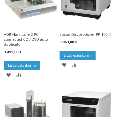
ADR Hurricane 2 PC
Epson Discproducer PP-100III
connected CD / DVD auto
3 863,00 €
duplicator
3 495,00 €
Lisää ostoskoriin
LISÄÄ
LISÄÄ
Lisää ostoskoriin
TOIVELISTAAN
VERTAILUUN
LISÄÄ
LISÄÄ
TOIVELISTAAN
VERTAILUUN