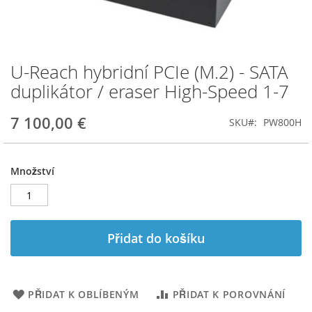
U-Reach hybridní PCIe (M.2) - SATA
Přeskočit
na
duplikátor / eraser High-Speed 1-7
začátek
galerie
7 100,00 €
SKU
PW800H
s
obrázky
Množství
Přidat do košíku
PŘIDAT K OBLÍBENÝM
PŘIDAT K POROVNÁNÍ