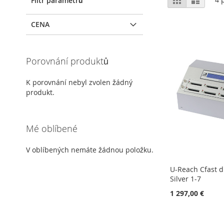
Filtr parametrů
CENA
Porovnání produktů
K porovnání nebyl zvolen žádný
produkt.
Mé oblíbené
V oblíbených nemáte žádnou položku.
U-Reach Cfast d
Silver 1-7
1 297,00 €
Přidat do košíku
Přidat do košíku
Přidat do košíku
Přidat do košíku