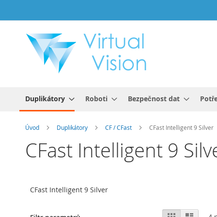
Přejít
na
obsah
Duplikátory
Roboti
Bezpečnost dat
Potř
Úvod
Duplikátory
CF / CFast
CFast Intelligent 9 Silver
CFast Intelligent 9 Silv
CFast Intelligent 9 Silver
Zobrazení
Mřížka
Sezna
4
p