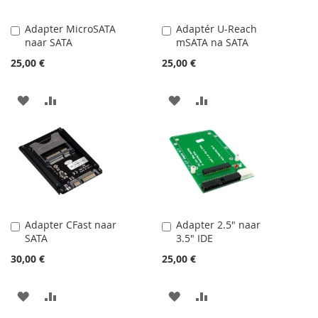
Adapter MicroSATA
Adaptér U-Reach
Přidat
Přidat
naar SATA
mSATA na SATA
do
do
košíku
košíku
25,00 €
25,00 €
PŘIDAT
PŘIDAT
PŘIDAT
PŘIDAT
K
K
K
K
OBLÍBENÝM
POROVNÁNÍ
OBLÍBENÝM
POROVNÁNÍ
Adapter CFast naar
Adapter 2.5" naar
Přidat
Přidat
SATA
3.5" IDE
do
do
košíku
košíku
30,00 €
25,00 €
PŘIDAT
PŘIDAT
PŘIDAT
PŘIDAT