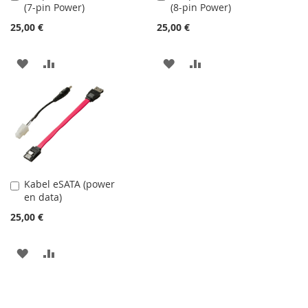
(7-pin Power)
(8-pin Power)
do
do
košíku
košíku
25,00 €
25,00 €
PŘIDAT
PŘIDAT
PŘIDAT
PŘIDAT
K
K
K
K
OBLÍBENÝM
POROVNÁNÍ
OBLÍBENÝM
POROVNÁNÍ
Kabel eSATA (power
Přidat
en data)
do
košíku
25,00 €
PŘIDAT
PŘIDAT
K
K
OBLÍBENÝM
POROVNÁNÍ