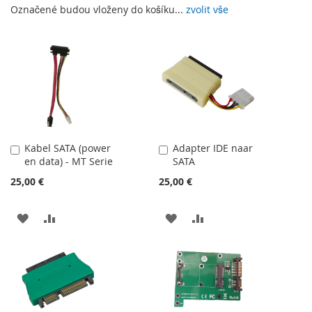
Označené budou vloženy do košíku...
zvolit vše
Kabel SATA (power
Adapter IDE naar
Přidat
Přidat
en data) - MT Serie
SATA
do
do
košíku
košíku
25,00 €
25,00 €
PŘIDAT
PŘIDAT
PŘIDAT
PŘIDAT
K
K
K
K
OBLÍBENÝM
POROVNÁNÍ
OBLÍBENÝM
POROVNÁNÍ