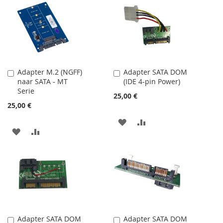
K
K
K
K
OBLÍBENÝM
POROVNÁNÍ
OBLÍBENÝM
POROVNÁNÍ
Adapter M.2 (NGFF)
Adapter SATA DOM
Přidat
Přidat
naar SATA - MT
(IDE 4-pin Power)
do
do
Serie
košíku
košíku
25,00 €
25,00 €
PŘIDAT
PŘIDAT
PŘIDAT
PŘIDAT
K
K
K
K
OBLÍBENÝM
POROVNÁNÍ
OBLÍBENÝM
POROVNÁNÍ
Adapter SATA DOM
Adapter SATA DOM
Přidat
Přidat