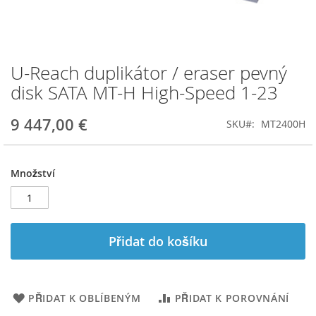
U-Reach duplikátor / eraser pevný
Přeskočit
na
disk SATA MT-H High-Speed 1-23
začátek
galerie
9 447,00 €
SKU
MT2400H
s
obrázky
Množství
Přidat do košíku
PŘIDAT K OBLÍBENÝM
PŘIDAT K POROVNÁNÍ