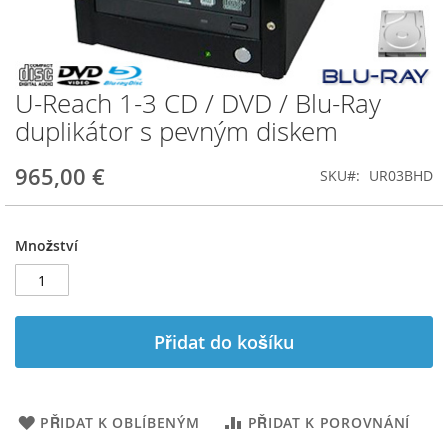
U-Reach 1-3 CD / DVD / Blu-Ray
Přeskočit
na
duplikátor s pevným diskem
začátek
galerie
965,00 €
SKU
UR03BHD
s
obrázky
Množství
Přidat do košíku
PŘIDAT K OBLÍBENÝM
PŘIDAT K POROVNÁNÍ