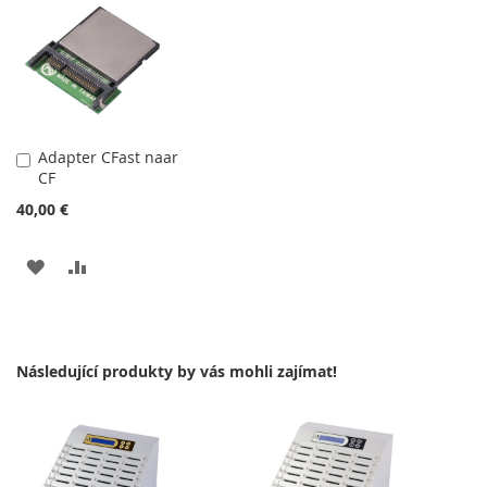
Adapter CFast naar
Přidat
CF
do
košíku
40,00 €
PŘIDAT
PŘIDAT
K
K
OBLÍBENÝM
POROVNÁNÍ
Následující produkty by vás mohli zajímat!