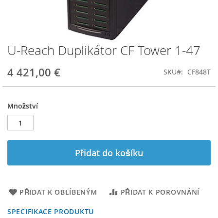
U-Reach Duplikátor CF Tower 1-47
Přeskočit
na
začátek
4 421,00 €
SKU
CF848T
galerie
s
obrázky
Množství
Přidat do košíku
PŘIDAT K OBLÍBENÝM
PŘIDAT K POROVNÁNÍ
SPECIFIKACE PRODUKTU