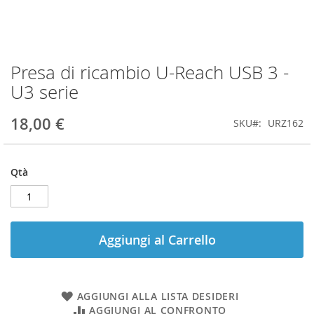
Presa di ricambio U-Reach USB 3 -
Vai
all'inizio
U3 serie
della
galleria
18,00 €
SKU
URZ162
di
immagini
Qtà
Aggiungi al Carrello
AGGIUNGI ALLA LISTA DESIDERI
AGGIUNGI AL CONFRONTO