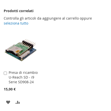
Prodotti correlati
Controlla gli articoli da aggiungere al carrello oppure
seleziona tutto
Presa di ricambio
Aggiungi
U-Reach SD - i9
al
Serie SD908-24
Carrello
15,00 €
AGGIUNGI
AGGIUNGI
ALLA
AL