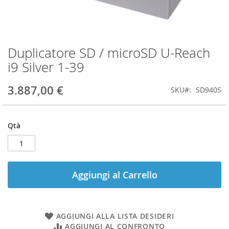
Duplicatore SD / microSD U-Reach
Vai
all'inizio
i9 Silver 1-39
della
galleria
3.887,00 €
SKU
SD940S
di
immagini
Qtà
Aggiungi al Carrello
AGGIUNGI ALLA LISTA DESIDERI
AGGIUNGI AL CONFRONTO