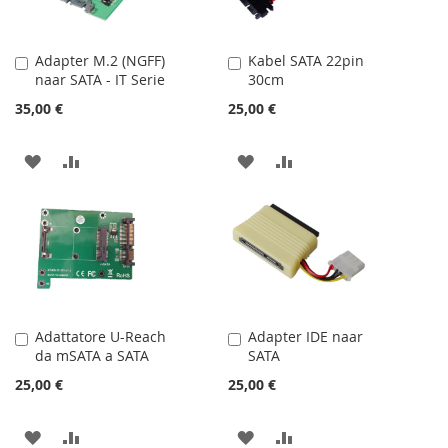
Adapter M.2 (NGFF)
Kabel SATA 22pin
Aggiungi
Aggiungi
naar SATA - IT Serie
30cm
al
al
Carrello
Carrello
35,00 €
25,00 €
AGGIUNGI
AGGIUNGI
AGGIUNGI
AGGIUNGI
ALLA
AL
ALLA
AL
LISTA
CONFRONTO
LISTA
CONFRONTO
DESIDERI
DESIDERI
Adattatore U-Reach
Adapter IDE naar
Aggiungi
Aggiungi
da mSATA a SATA
SATA
al
al
Carrello
Carrello
25,00 €
25,00 €
AGGIUNGI
AGGIUNGI
AGGIUNGI
AGGIUNGI