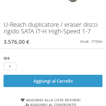
U-Reach duplicatore / eraser disco
Vai
all'inizio
rigido SATA IT-H High-Speed 1-7
della
galleria
3.576,00 €
SKU
IT700H
di
immagini
Qtà
Aggiungi al Carrello
AGGIUNGI ALLA LISTA DESIDERI
AGGIUNGI AL CONFRONTO