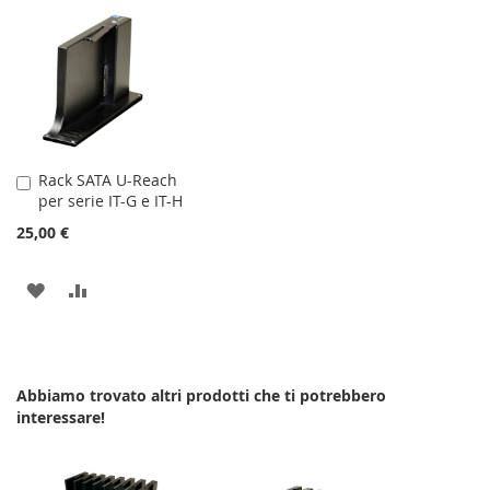
ALLA
AL
ALLA
AL
LISTA
CONFRONTO
LISTA
CONFRONTO
DESIDERI
DESIDERI
Rack SATA U-Reach
Aggiungi
per serie IT-G e IT-H
al
Carrello
25,00 €
AGGIUNGI
AGGIUNGI
ALLA
AL
LISTA
CONFRONTO
Abbiamo trovato altri prodotti che ti potrebbero
DESIDERI
interessare!