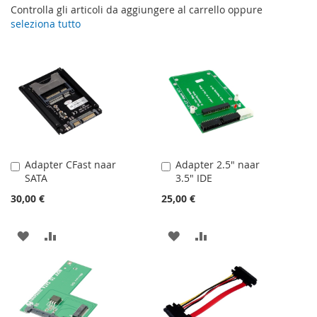
Controlla gli articoli da aggiungere al carrello oppure
seleziona tutto
Adapter CFast naar
Adapter 2.5" naar
Aggiungi
Aggiungi
SATA
3.5" IDE
al
al
Carrello
Carrello
30,00 €
25,00 €
AGGIUNGI
AGGIUNGI
AGGIUNGI
AGGIUNGI
ALLA
AL
ALLA
AL
LISTA
CONFRONTO
LISTA
CONFRONTO
DESIDERI
DESIDERI